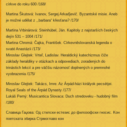
církve do roku 600 /168/
Martina Škutová: Ivanov, Sergej Arkaďjevič. Byzantské misie. Aneb
je možné udělat z ,,barbara“ křesťana? /170/
Martina Vrbinárová: Steinhübel, Ján. Kapitoly z najstarších českých
dejín 531 – 1004 /171/
Martina Chromá: Čajka, František. Církevněslovanská legenda o
svaté Anastázii /173/
Miroslav Glejtek: Vrteľ, Ladislav. Heraldický katechizmus čiže
základy heraldiky v otázkach a odpovediach, zoradených do
trinástich lekcií a pre väčšiu názornosť doplnených o premnohé
vyobrazenia /175/
Miroslav Glejtek: Takács, Imre. Az Árpád-házi királyok pecsétjei.
Royal Seals of the Árpád Dynasty /177/
Lukáš Perný: Musicantica Slovaca: Duch stredoveku - hudobný film
/180/
Славица Гаџова: Од стилски естезис до филозофски гносис. Kон
поетската збирка Стрмоглаво кон