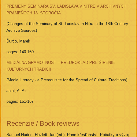
PREMENY SEMINÁRA SV. LADISLAVA V NITRE V ARCHÍVNYCH
PRAMEŇOCH 18. STOROČIA
(Changes of the Seminary of St. Ladislav in Nitra in the 18th Century
Archive Sources)
Ďurčo, Marek
pages: 140-160
MEDIÁLNA GRAMOTNOSŤ – PREDPOKLAD PRE ŠÍRENIE
KULTÚRNYCH TRADÍCIÍ
(Media Literacy - a Prerequisite for the Spread of Cultural Traditions)
Jalal, Al-Ali
pages: 161-167
Recenzie / Book reviews
Samuel Hudec: Hazlett, Ian (ed.). Rané křesťanství. Počátky a vývoj