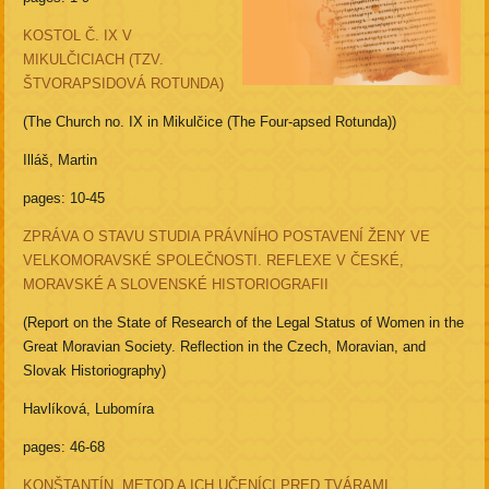
KOSTOL Č. IX V
MIKULČICIACH (TZV.
ŠTVORAPSIDOVÁ ROTUNDA)
(The Church no. IX in Mikulčice (The Four-apsed Rotunda))
Illáš, Martin
pages: 10-45
ZPRÁVA O STAVU STUDIA PRÁVNÍHO POSTAVENÍ ŽENY VE
VELKOMORAVSKÉ SPOLEČNOSTI. REFLEXE V ČESKÉ,
MORAVSKÉ A SLOVENSKÉ HISTORIOGRAFII
(Report on the State of Research of the Legal Status of Women in the
Great Moravian Society. Reflection in the Czech, Moravian, and
Slovak Historiography)
Havlíková, Lubomíra
pages: 46-68
KONŠTANTÍN, METOD A ICH UČENÍCI PRED TVÁRAMI