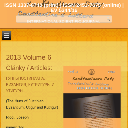
ISSN 1337-8740 (print) | ISSN 2453-7675 (online) |
EV 5344/16
2013 Volume 6
Články / Articles:
ГУННЫ ЮСТИНИАНА:
ВИЗАНТИЯ, КУТРИГУРЫ И
УТИГУРЫ
(The Huns of Justinian:
Byzantium, Utigur and Kutrigur)
Ricci, Joseph
pages: 1-9